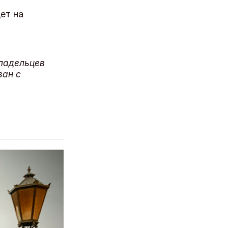
ет на
владельцев
зан с