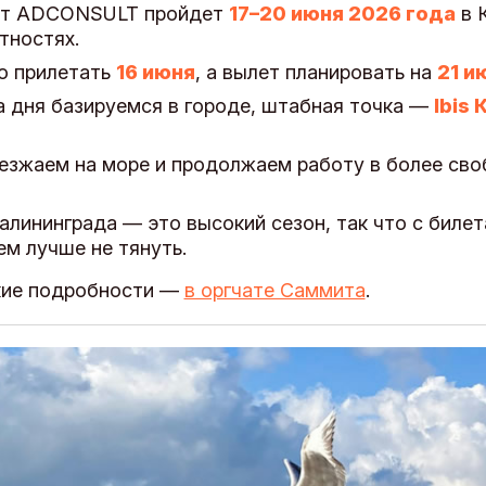
ит ADCONSULT пройдет
17–20 июня 2026 года
в 
стностях.
о прилетать
16 июня
, а вылет планировать на
21 и
 дня базируемся в городе, штабная точка —
Ibis
езжаем на море и продолжаем работу в более св
алининграда — это высокий сезон, так что с билет
м лучше не тянуть.
кие подробности —
в оргчате Саммита
.