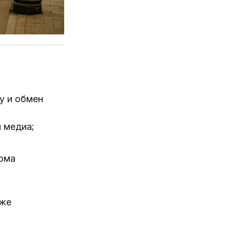
у и обмен
 медиа;
Рома
 же