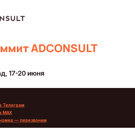
Саммит ADCONSULT
д, 17-20 июня
в Телеграм
в MAX
номер — перезвоним