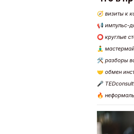
🧭
визиты к к
📢
импульс-д
⭕
круглые с
🧘‍♂️
мастермай
🛠
разборы в
🤝
обмен инс
🎤
TEDconsul
🔥
неформаль