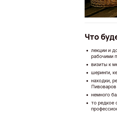
Что буд
лекции и д
рабочими п
визиты к м
шеринги, к
находки, р
Пивоваров 
немного ба
то редкое 
профессион