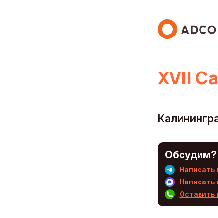
XVII 
Калинингра
Обсудим?
Написать 
Написать 
Оставить 