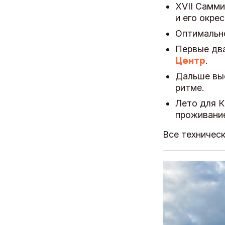
XVII Самм
и его окре
Оптимальн
Первые два
Центр
.
Дальше вы
ритме.
Лето для К
проживание
Все техничес